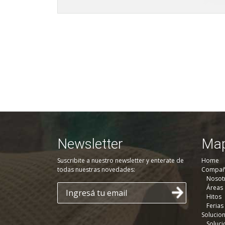
Newsletter
Map
Suscribite a nuestro newsletter y enterate de
Home
todas nuestras novedades:
Compañ
Nosot
Áreas
Hitos
Ferias
Solucio
Soluci