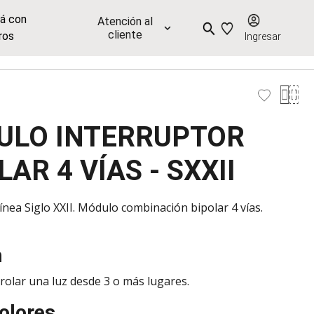
já con
Atención al
cliente
ros
Ingresar
ULO INTERRUPTOR
LAR 4 VÍAS - SXXII
ínea Siglo XXII. Módulo combinación bipolar 4 vías.
n
rolar una luz desde 3 o más lugares.
olores