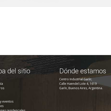
a del sitio
Dónde estamos
Centro Industrial Garín;
ía
Calle Haendel Lote 4, 1619
ros
Garín, Buenos Aires, Argentina.
 y eventos
nes
ones residenciales