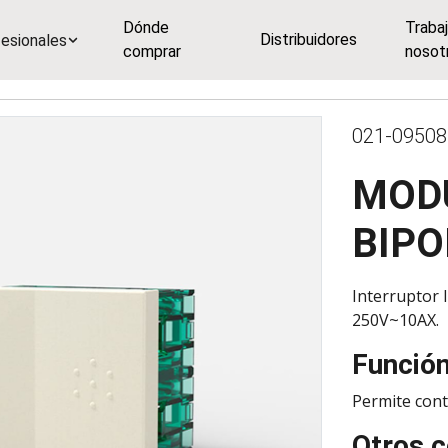
Dónde
Traba
Distribuidores
esionales
comprar
nosot
021-09508
MOD
BIPO
Interruptor l
250V~10AX.
Funció
Permite cont
Otros c