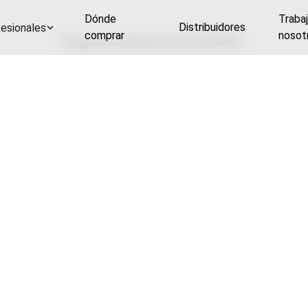
Dónde
Traba
Distribuidores
esionales
comprar
nosot
Cargando espacios de la compañía...