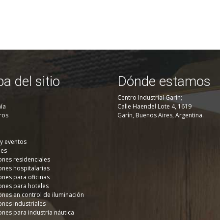
a del sitio
Dónde estamos
Centro Industrial Garín;
ía
Calle Haendel Lote 4, 1619
ros
Garín, Buenos Aires, Argentina.
 y eventos
nes
ones residenciales
ones hospitalarias
ones para oficinas
ones para hoteles
ones en control de iluminación
ones industriales
ones para industria náutica