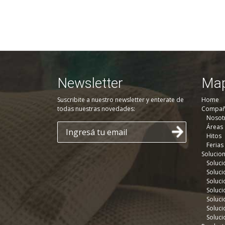
Newsletter
Map
Suscribite a nuestro newsletter y enterate de
Home
todas nuestras novedades:
Compañ
Nosot
Áreas
Hitos
Ferias
Solucio
Soluci
Soluci
Soluci
Soluci
Soluci
Soluci
Soluci