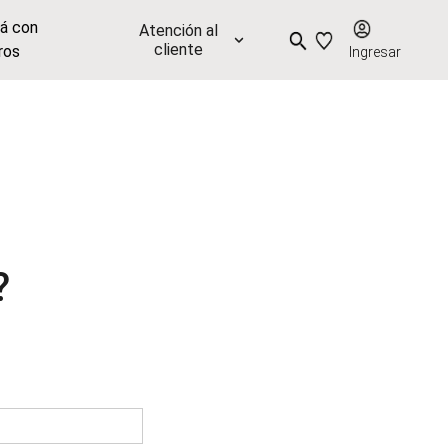
já con
Atención al
cliente
ros
Ingresar
?