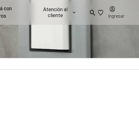
já con
Atención al
cliente
ros
Ingresar