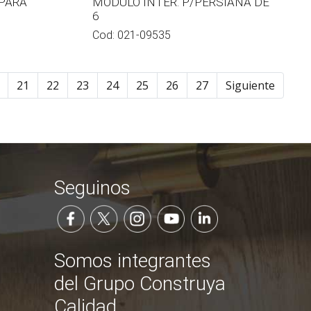
PARA
MODULO INTER. P/PERSIANA DE
6
Cod:
021-09535
21
22
23
24
25
26
27
Siguiente
Seguinos
Somos integrantes
del Grupo Construya
Calidad