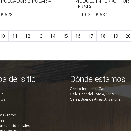
PULSADOR BIPOLAR 4
MODULO INTERRUPTOR 
PERSIA
09528
Cod:
021-09534
10
11
12
13
14
15
16
17
18
19
20
a del sitio
Dónde estamos
Centro Industrial Garín;
ía
Calle Haendel Lote 4, 1619
ros
Garín, Buenos Aires, Argentina.
 y eventos
nes
ones residenciales
ones hospitalarias