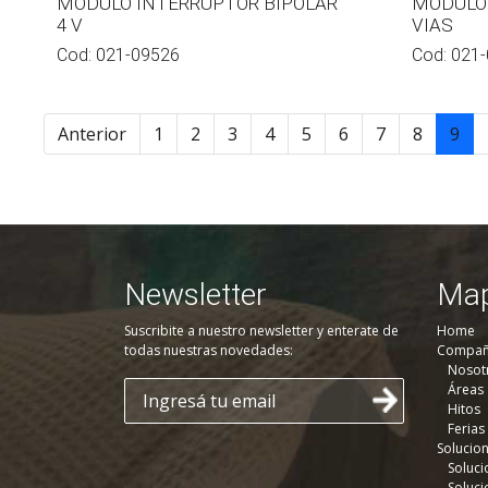
MODULO INTERRUPTOR BIPOLAR
MODULO 
4 V
VIAS
Cod:
021-09526
Cod:
021-
Anterior
1
2
3
4
5
6
7
8
9
Newsletter
Map
Suscribite a nuestro newsletter y enterate de
Home
todas nuestras novedades:
Compañ
Nosot
Áreas
Hitos
Ferias
Solucio
Soluci
Soluci