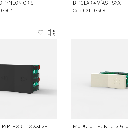
TO P/NEON GRIS
BIPOLAR 4 VÍAS - SXXII
07507
Cod:
021-07508
P/PERS. 6 B S XXI GRI
MODULO 1 PUNTO, SIGLO