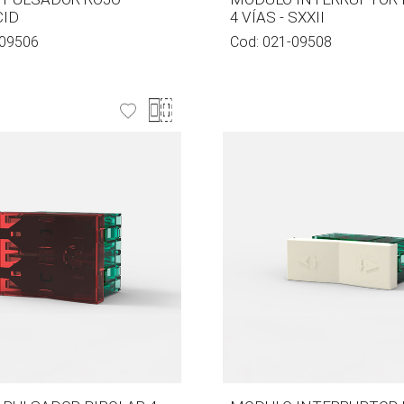
CID
4 VÍAS - SXXII
09506
Cod:
021-09508