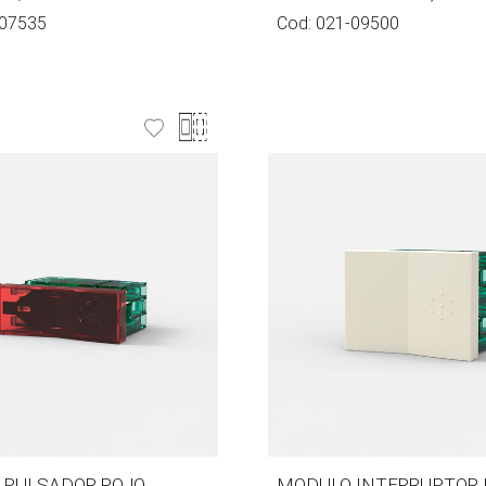
07535
Cod:
021-09500
 PULSADOR ROJO
MODULO INTERRUPTOR 