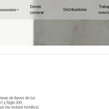
Dónde
Traba
Distribuidores
esionales
comprar
nosot
eas de llaves de luz.
II y Siglo XXI.
 (no incluye tornillos).