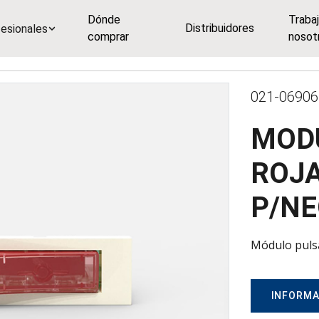
Dónde
Traba
Distribuidores
esionales
comprar
nosot
021-06906
MOD
ROJA
P/N
Módulo puls
INFORMA