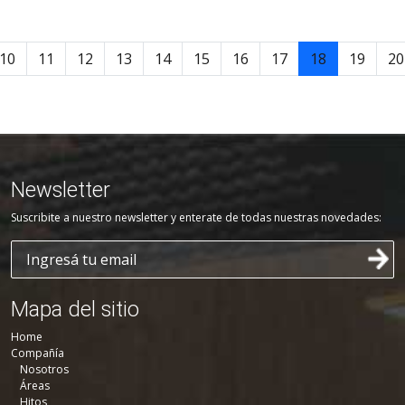
10
11
12
13
14
15
16
17
18
19
20
Newsletter
Suscribite a nuestro newsletter y enterate de todas nuestras novedades:
Mapa del sitio
Home
Compañía
Nosotros
Áreas
Hitos