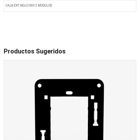
CAJA EXT. SIGLO XXII 2 MODULOS
C
Productos Sugeridos