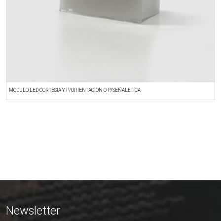
MODULO LED CORTESIA Y P/ORIENTACION O P/SEÑALETICA
O
Newsletter