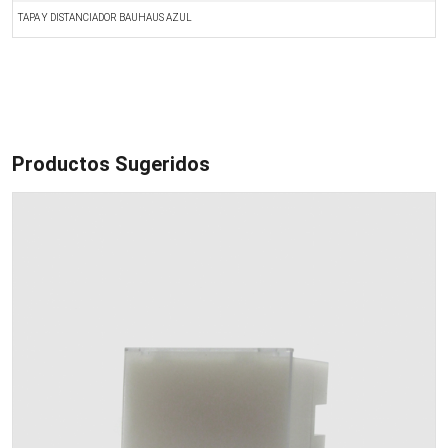
TAPA Y DISTANCIADOR BAUHAUS AZUL
T
Productos Sugeridos