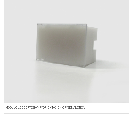
MODULO LED CORTESIA Y P/ORIENTACION O P/SEÑALETICA
M