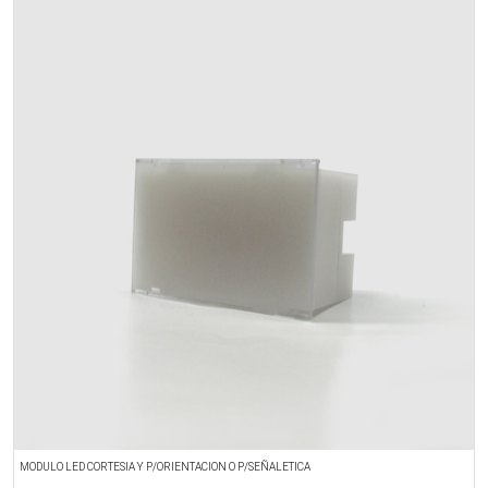
MODULO LED CORTESIA Y P/ORIENTACION O P/SEÑALETICA
M