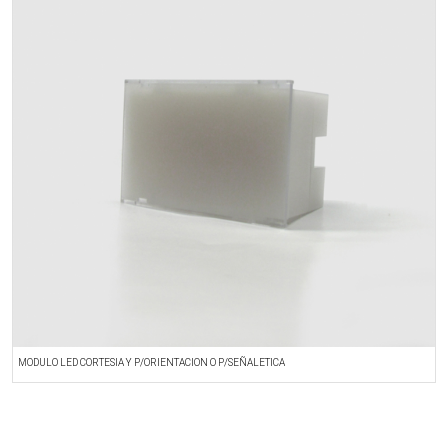
MODULO LED CORTESIA Y P/ORIENTACION O P/SEÑALETICA
M