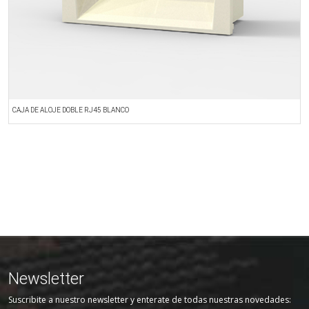
CAJA DE ALOJE DOBLE RJ45 BLANCO
M
Newsletter
Suscribite a nuestro newsletter y enterate de todas nuestras novedades: