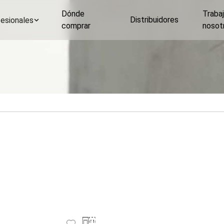
Dónde
Traba
Distribuidores
esionales
comprar
nosot