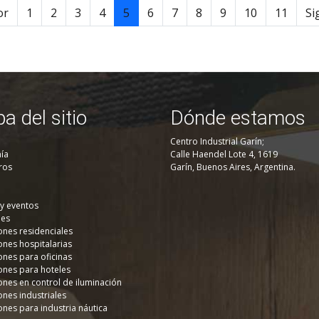
or
1
2
3
4
5
6
7
8
9
10
11
Si
a del sitio
Dónde estamos
Centro Industrial Garín;
ía
Calle Haendel Lote 4, 1619
ros
Garín, Buenos Aires, Argentina.
 y eventos
nes
ones residenciales
ones hospitalarias
ones para oficinas
ones para hoteles
ones en control de iluminación
ones industriales
ones para industria náutica