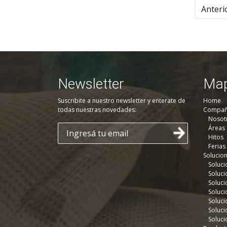
Anteri
Newsletter
Map
Suscribite a nuestro newsletter y enterate de
Home
todas nuestras novedades:
Compañ
Nosot
Áreas
Hitos
Ferias
Solucio
Soluci
Soluci
Soluci
Soluci
Soluci
Soluci
Soluci