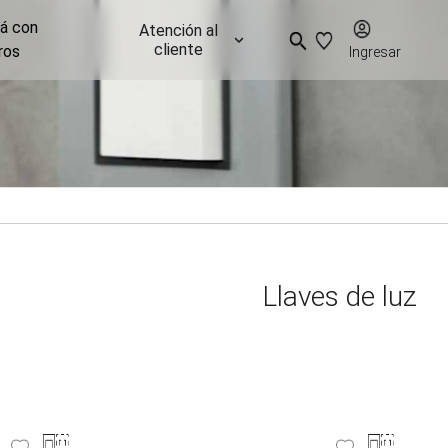
já con
Atención al
cliente
ros
Ingresar
Llaves de luz