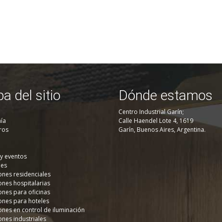
a del sitio
Dónde estamos
Centro Industrial Garín;
ía
Calle Haendel Lote 4, 1619
ros
Garín, Buenos Aires, Argentina.
 y eventos
nes
ones residenciales
ones hospitalarias
ones para oficinas
ones para hoteles
ones en control de iluminación
ones industriales