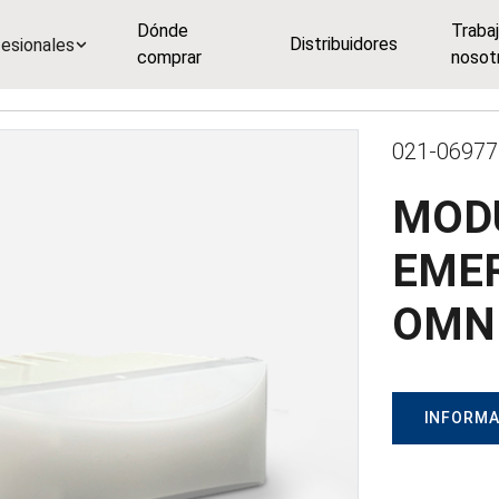
Dónde
Traba
Distribuidores
esionales
comprar
nosot
021-06977
MODU
EME
OMNI
INFORMA