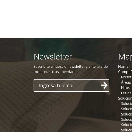
Newsletter
Map
Suscribite a nuestro newsletter y enterate de
Home
todas nuestras novedades:
Compañ
Nosot
Áreas
Hitos
Ferias
Solucio
Soluci
Soluci
Soluci
Soluci
Soluci
Soluci