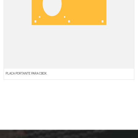
PLACA PORTANTE PARA CBOX.
P