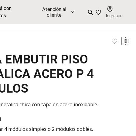
já con
Atención al
cliente
ros
Ingresar
 EMBUTIR PISO
LICA ACERO P 4
ULOS
metálica chica con tapa en acero inoxidable.
n
ar 4 módulos simples o 2 módulos dobles.