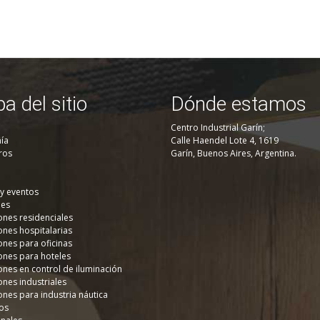
a del sitio
Dónde estamos
Centro Industrial Garín;
ía
Calle Haendel Lote 4, 1619
ros
Garín, Buenos Aires, Argentina.
 y eventos
nes
ones residenciales
ones hospitalarias
ones para oficinas
ones para hoteles
ones en control de iluminación
ones industriales
ones para industria náutica
os