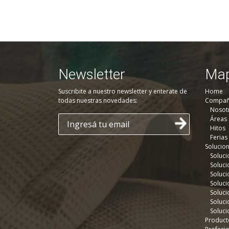
Newsletter
Map
Suscribite a nuestro newsletter y enterate de
Home
todas nuestras novedades:
Compañ
Nosot
Áreas
Hitos
Ferias
Solucio
Soluci
Soluci
Soluci
Soluci
Soluci
Soluci
Soluci
Product